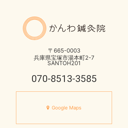
土用の健康的な過ごし方
ばね指の治療
2017年
8月営業日のお知らせ
かんわ鍼
ほっとひと息
2016年
酷暑に負けない体つくり
不妊症の治療
2015年
宝塚市 不安神経症 50代 男性
〒665-0003
兵庫県宝塚市湯本町2-7
伊丹市のお店
2014年
SANTOH201
脳と腸の関わり
健康情報
070-8513-3585
2013年
心身不二
円形脱毛症
未来の健康を支える
宝塚市のお店
Google Maps
7月営業日のお知らせ
小児はり
宝塚市 メニエール病 20代 女性