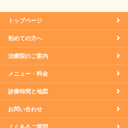
患者様の声
メニエル病・突発性難聴のケア
トップページ
未分類
初めての方へ
疾患
治療院のご案内
眼科の鍼灸
膝痛治療
メニュー・料金
自律神経失調症
診療時間と地図
西宮市のお店
お問い合わせ
逆子の鍼灸
よくあるご質問