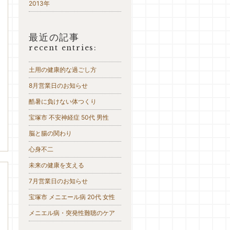
2013年
最近の記事
recent entries:
土用の健康的な過ごし方
8月営業日のお知らせ
酷暑に負けない体つくり
宝塚市 不安神経症 50代 男性
脳と腸の関わり
心身不二
未来の健康を支える
7月営業日のお知らせ
宝塚市 メニエール病 20代 女性
メニエル病・突発性難聴のケア