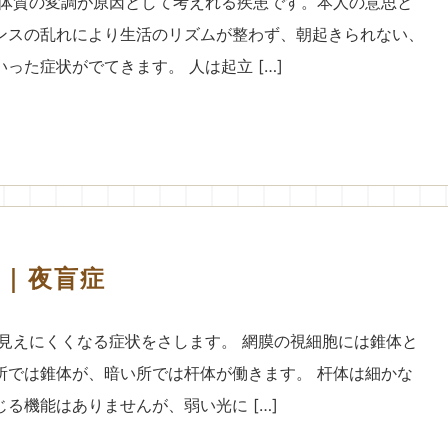
な体質の変調が原因として考えれる疾患です。本人の意思と
ンスの乱れにより生活のリズムが整わず、朝起きられない、
った症状がでてきます。 人は起立 […]
｜夜盲症
が見えにくくなる症状をさします。 網膜の視細胞には錐体と
所では錐体が、暗い所では杆体が働きます。 杆体は細かな
る機能はありませんが、弱い光に […]