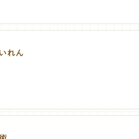
いれん
術