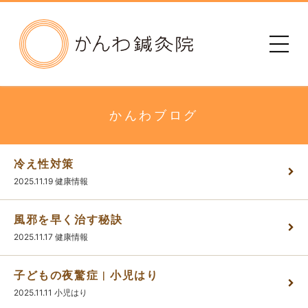
かんわ鍼灸院
初めての方へ
治療院のご案内
かんわブログ
メニュー・料金
冷え性対策
2025.11.19
健康情報
診療時間
風邪を早く治す秘訣
患者さまの声
2025.11.17
健康情報
子どもの夜驚症 | 小児はり
アクセス
2025.11.11
小児はり