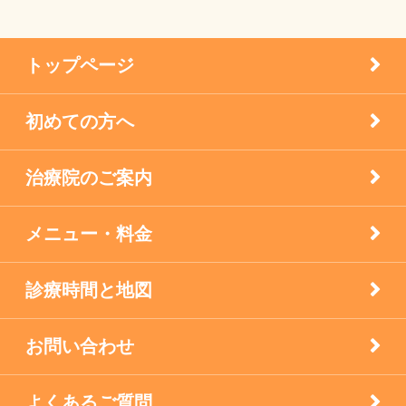
患者様の声
メニエル病・突発性難聴のケア
トップページ
未分類
初めての方へ
疾患
治療院のご案内
眼科の鍼灸
膝痛治療
メニュー・料金
自律神経失調症
診療時間と地図
西宮市のお店
お問い合わせ
逆子の鍼灸
よくあるご質問