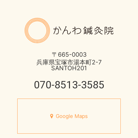
土用の健康的な過ごし方
ばね指の治療
2017年
8月営業日のお知らせ
かんわ鍼
ほっとひと息
2016年
酷暑に負けない体つくり
不妊症の治療
2015年
宝塚市 不安神経症 50代 男性
〒665-0003
兵庫県宝塚市湯本町2-7
伊丹市のお店
2014年
SANTOH201
脳と腸の関わり
健康情報
070-8513-3585
2013年
心身不二
円形脱毛症
未来の健康を支える
宝塚市のお店
Google Maps
7月営業日のお知らせ
小児はり
宝塚市 メニエール病 20代 女性