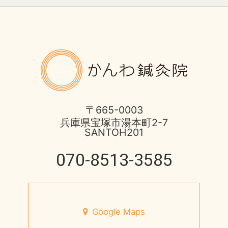
お知らせ
2025年
土用の健康的な過ごし方
ばね指の治療
2017年
8月営業日のお知らせ
かんわ鍼
ほっとひと息
2016年
酷暑に負けない体つくり
不妊症の治療
2015年
宝塚市 不安神経症 50代 男性
〒665-0003
兵庫県宝塚市湯本町2-7
伊丹市のお店
2014年
SANTOH201
脳と腸の関わり
健康情報
070-8513-3585
2013年
心身不二
円形脱毛症
未来の健康を支える
宝塚市のお店
Google Maps
7月営業日のお知らせ