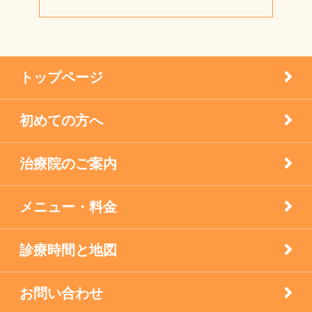
小児はり
宝塚市 メニエール病 20代 女性
患者様の声
メニエル病・突発性難聴のケア
トップページ
未分類
初めての方へ
疾患
治療院のご案内
眼科の鍼灸
膝痛治療
メニュー・料金
自律神経失調症
診療時間と地図
西宮市のお店
お問い合わせ