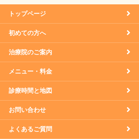
患者様の声
メニエル病・突発性難聴のケア
トップページ
未分類
初めての方へ
疾患
治療院のご案内
眼科の鍼灸
膝痛治療
メニュー・料金
自律神経失調症
診療時間と地図
西宮市のお店
お問い合わせ
逆子の鍼灸
よくあるご質問
顔面神経マヒ