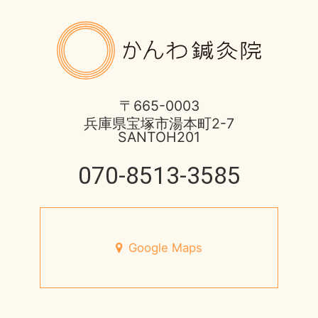
ばね指の治療
2017年
8月営業日のお知らせ
かんわ鍼
ほっとひと息
2016年
酷暑に負けない体つくり
不妊症の治療
2015年
宝塚市 不安神経症 50代 男性
〒665-0003
兵庫県宝塚市湯本町2-7
伊丹市のお店
2014年
SANTOH201
脳と腸の関わり
健康情報
070-8513-3585
2013年
心身不二
円形脱毛症
未来の健康を支える
宝塚市のお店
Google Maps
7月営業日のお知らせ
小児はり
宝塚市 メニエール病 20代 女性