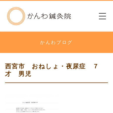
かんわ鍼灸院
初めての方へ
治療院のご案内
かんわブログ
メニュー・料金
西宮市 おねしょ・夜尿症 ７
診療時間
才 男児
患者さまの声
アクセス