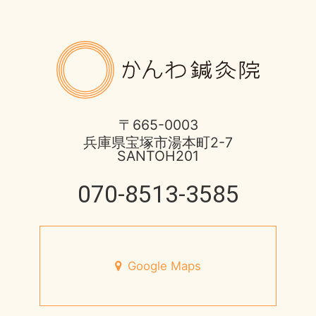
土用の健康的な過ごし方
ばね指の治療
2017年
8月営業日のお知らせ
かんわ鍼
ほっとひと息
2016年
酷暑に負けない体つくり
不妊症の治療
2015年
宝塚市 不安神経症 50代 男性
〒665-0003
兵庫県宝塚市湯本町2-7
伊丹市のお店
2014年
SANTOH201
脳と腸の関わり
健康情報
070-8513-3585
2013年
心身不二
円形脱毛症
未来の健康を支える
宝塚市のお店
Google Maps
7月営業日のお知らせ
小児はり
宝塚市 メニエール病 20代 女性