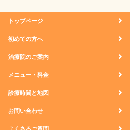
患者様の声
メニエル病・突発性難聴のケア
トップページ
未分類
初めての方へ
疾患
治療院のご案内
眼科の鍼灸
膝痛治療
メニュー・料金
自律神経失調症
診療時間と地図
西宮市のお店
お問い合わせ
逆子の鍼灸
よくあるご質問