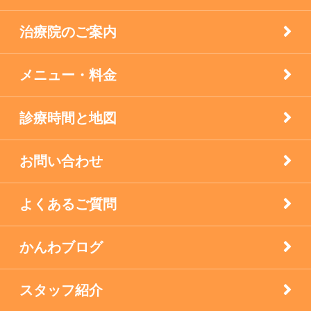
治療院のご案内
眼科の鍼灸
膝痛治療
メニュー・料金
自律神経失調症
診療時間と地図
西宮市のお店
お問い合わせ
逆子の鍼灸
よくあるご質問
顔面神経マヒ
かんわブログ
食生活で養う免疫力
スタッフ紹介