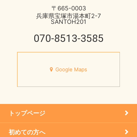
不妊症の治療
2015年
宝塚市 不安神経症 50代 男性
〒665-0003
兵庫県宝塚市湯本町2-7
伊丹市のお店
2014年
SANTOH201
脳と腸の関わり
健康情報
070-8513-3585
2013年
心身不二
円形脱毛症
未来の健康を支える
宝塚市のお店
Google Maps
7月営業日のお知らせ
小児はり
宝塚市 メニエール病 20代 女性
患者様の声
メニエル病・突発性難聴のケア
トップページ
未分類
初めての方へ
疾患