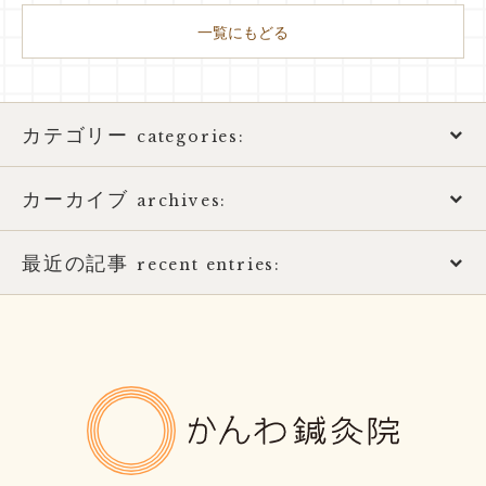
一覧にもどる
カテゴリー
categories:
カーカイブ
アトピー性皮膚炎
archives:
おススメ書籍
最近の記事
2026年
recent entries:
お知らせ
2025年
土用の健康的な過ごし方
ばね指の治療
2017年
8月営業日のお知らせ
かんわ鍼
ほっとひと息
2016年
酷暑に負けない体つくり