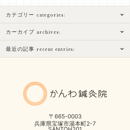
カテゴリー
categories:
カーカイブ
アトピー性皮膚炎
archives:
おススメ書籍
最近の記事
2026年
recent entries:
お知らせ
2025年
夏季休暇のお知らせ
ばね指の治療
2017年
土用の健康的な過ごし方
かんわ鍼
ほっとひと息
2016年
8月営業日のお知らせ
不妊症の治療
2015年
酷暑に負けない体つくり
〒665-0003
兵庫県宝塚市湯本町2-7
伊丹市のお店
2014年
SANTOH201
宝塚市 不安神経症 50代 男性