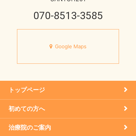
健康情報
070-8513-3585
2013年
脳と腸の関わり
円形脱毛症
心身不二
宝塚市のお店
Google Maps
未来の健康を支える
小児はり
7月営業日のお知らせ
患者様の声
宝塚市 メニエール病 20代 女性
トップページ
未分類
初めての方へ
疾患
治療院のご案内
眼科の鍼灸