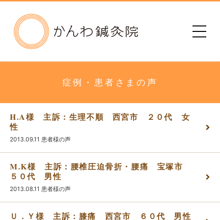
かんわ鍼灸院
初めての方へ
治療院のご案内
症例・患者さまの声
メニュー・料金
H.A様 主訴：生理不順 西宮市 ２０代 女
性
診療時間
2013.09.11
患者様の声
患者さまの声
M.K様 主訴：腰椎圧迫骨折・腰痛 宝塚市
５０代 男性
2013.08.11
患者様の声
アクセス
Ｕ．Ｙ様 主訴：膝痛 西宮市 ６０代 男性