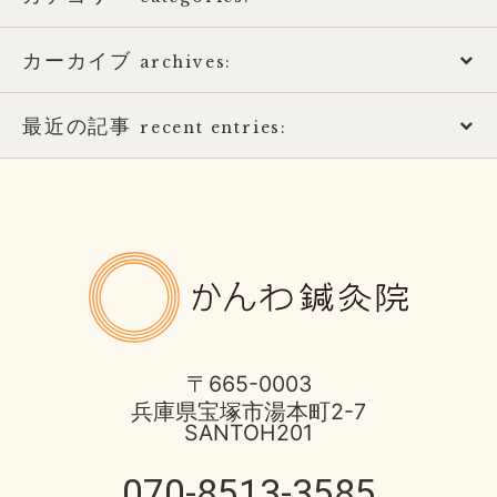
カーカイブ
アトピー性皮膚炎
archives:
おススメ書籍
最近の記事
2026年
recent entries:
お知らせ
2025年
土用の健康的な過ごし方
ばね指の治療
2017年
8月営業日のお知らせ
かんわ鍼
ほっとひと息
2016年
酷暑に負けない体つくり
不妊症の治療
2015年
宝塚市 不安神経症 50代 男性
〒665-0003
兵庫県宝塚市湯本町2-7
伊丹市のお店
2014年
SANTOH201
脳と腸の関わり
健康情報
070-8513-3585
2013年
心身不二