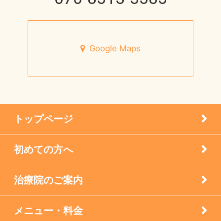
円形脱毛症
未来の健康を支える
宝塚市のお店
Google Maps
7月営業日のお知らせ
小児はり
宝塚市 メニエール病 20代 女性
患者様の声
メニエル病・突発性難聴のケア
トップページ
未分類
初めての方へ
疾患
治療院のご案内
眼科の鍼灸
膝痛治療
メニュー・料金