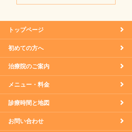
小児はり
宝塚市 メニエール病 20代 女性
患者様の声
メニエル病・突発性難聴のケア
トップページ
未分類
初めての方へ
疾患
治療院のご案内
眼科の鍼灸
膝痛治療
メニュー・料金
自律神経失調症
診療時間と地図
西宮市のお店
お問い合わせ
逆子の鍼灸