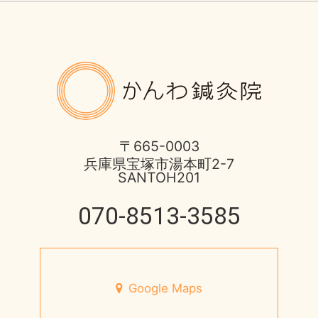
お知らせ
2025年
土用の健康的な過ごし方
ばね指の治療
2017年
8月営業日のお知らせ
かんわ鍼
ほっとひと息
2016年
酷暑に負けない体つくり
不妊症の治療
2015年
宝塚市 不安神経症 50代 男性
〒665-0003
兵庫県宝塚市湯本町2-7
伊丹市のお店
2014年
SANTOH201
脳と腸の関わり
健康情報
070-8513-3585
2013年
心身不二
円形脱毛症
未来の健康を支える
宝塚市のお店
Google Maps
7月営業日のお知らせ