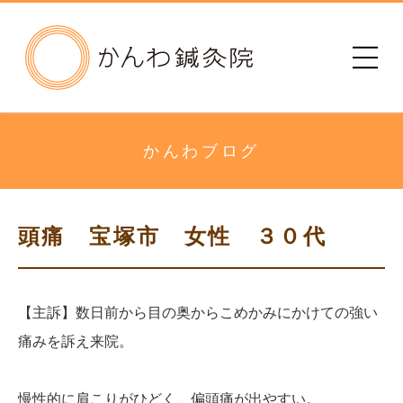
かんわ鍼灸院
初めての方へ
治療院のご案内
かんわブログ
メニュー・料金
頭痛 宝塚市 女性 ３０代
診療時間
患者さまの声
【主訴】数日前から目の奥からこめかみにかけての強い
痛みを訴え来院。
アクセス
慢性的に肩こりがひどく、偏頭痛が出やすい。