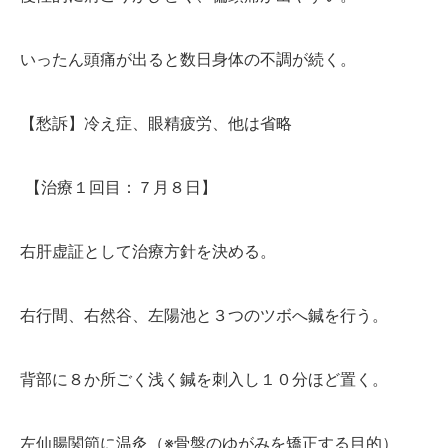
かんわブログ
いったん頭痛が出ると数日身体の不調が続く。
お問い合わせ
【愁訴】冷え症、眼精疲労、他は省略
【治療１回目：７月８日】
右肝虚証として治療方針を決める。
右行間、右然谷、左陽池と３つのツボへ鍼を行う。
背部に８か所ごく浅く鍼を刺入し１０分ほど置く。
左仙腸関節に温灸（※骨盤のゆがみを矯正する目的）