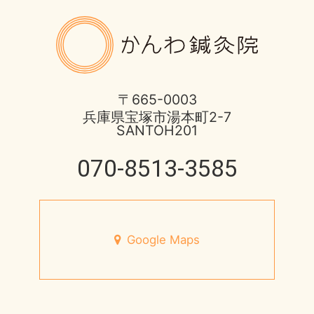
ばね指の治療
2017年
8月営業日のお知らせ
かんわ鍼
ほっとひと息
2016年
酷暑に負けない体つくり
不妊症の治療
2015年
宝塚市 不安神経症 50代 男性
〒665-0003
兵庫県宝塚市湯本町2-7
伊丹市のお店
2014年
SANTOH201
脳と腸の関わり
健康情報
070-8513-3585
2013年
心身不二
円形脱毛症
未来の健康を支える
宝塚市のお店
Google Maps
7月営業日のお知らせ
小児はり
宝塚市 メニエール病 20代 女性
患者様の声