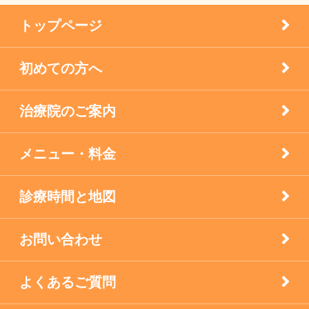
メニエル病・突発性難聴のケア
トップページ
未分類
初めての方へ
疾患
治療院のご案内
眼科の鍼灸
膝痛治療
メニュー・料金
自律神経失調症
診療時間と地図
西宮市のお店
お問い合わせ
逆子の鍼灸
よくあるご質問
顔面神経マヒ