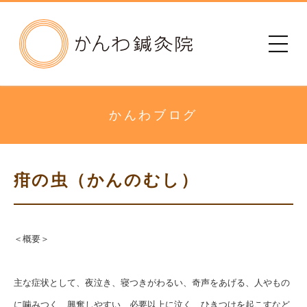
かんわ鍼灸院
初めての方へ
治療院のご案内
かんわブログ
メニュー・料金
疳の虫（かんのむし）
診療時間
患者さまの声
＜概要＞
アクセス
主な症状として、夜泣き、寝つきがわるい、奇声をあげる、人やもの
に噛みつく、興奮しやすい、必要以上に泣く、ひきつけを起こすなど