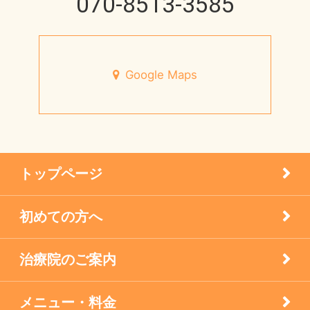
070-8513-3585
心身不二
円形脱毛症
未来の健康を支える
宝塚市のお店
Google Maps
7月営業日のお知らせ
小児はり
宝塚市 メニエール病 20代 女性
患者様の声
メニエル病・突発性難聴のケア
トップページ
未分類
初めての方へ
疾患
治療院のご案内
眼科の鍼灸
膝痛治療
メニュー・料金