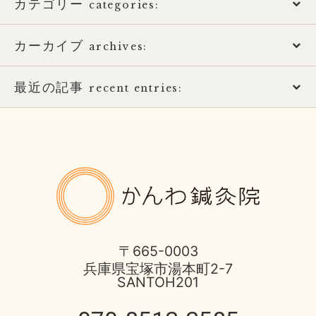
カテゴリー
categories:
カーカイブ
アトピー性皮膚炎
archives:
おススメ書籍
最近の記事
2026年
recent entries:
お知らせ
2025年
土用の健康的な過ごし方
ばね指の治療
2017年
8月営業日のお知らせ
かんわ鍼
ほっとひと息
2016年
酷暑に負けない体つくり
不妊症の治療
2015年
宝塚市 不安神経症 50代 男性
〒665-0003
兵庫県宝塚市湯本町2-7
伊丹市のお店
2014年
SANTOH201
脳と腸の関わり
健康情報
2013年