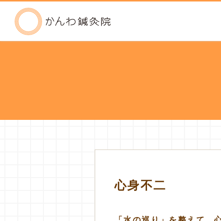
かんわ鍼灸院
心身不二
「水の巡り」を整えて、