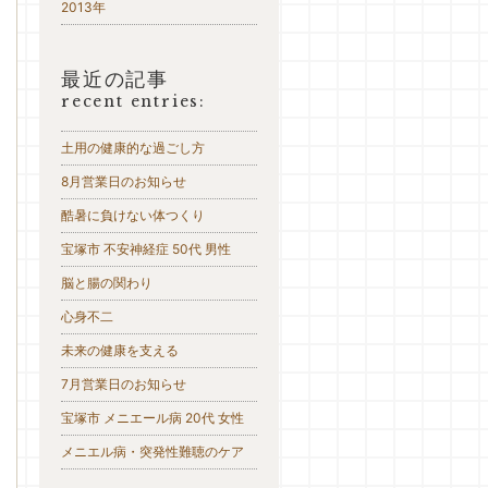
2013年
最近の記事
recent entries:
土用の健康的な過ごし方
8月営業日のお知らせ
酷暑に負けない体つくり
宝塚市 不安神経症 50代 男性
脳と腸の関わり
心身不二
未来の健康を支える
7月営業日のお知らせ
宝塚市 メニエール病 20代 女性
メニエル病・突発性難聴のケア