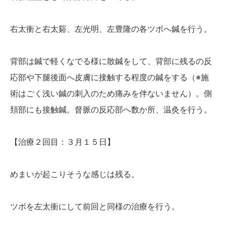
右太衝と右太谿、左光明、左豊隆の各ツボへ鍼を行う。
背部は鍼で軽くなでる様に散鍼をして、背部に残るの反
応部や下腿後面へ皮膚に接触する程度の鍼をする（※施
術はごく浅い鍼の刺入のため痛みを伴ないません）。側
頚部にも接触鍼。督脈の反応部へ数か所、温灸を行う。
【治療２回目：３月１５日】
めまいが起こりそうな感じは残る。
ツボを左太衝にして前回と同様の治療を行う。