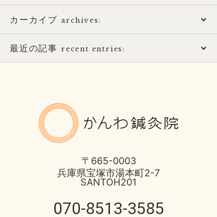
カーカイブ
アトピー性皮膚炎
archives:
おススメ書籍
最近の記事
2026年
recent entries:
お知らせ
2025年
土用の健康的な過ごし方
ばね指の治療
2017年
8月営業日のお知らせ
かんわ鍼
ほっとひと息
2016年
酷暑に負けない体つくり
不妊症の治療
2015年
宝塚市 不安神経症 50代 男性
〒665-0003
兵庫県宝塚市湯本町2-7
伊丹市のお店
2014年
SANTOH201
脳と腸の関わり
健康情報
070-8513-3585
2013年
心身不二