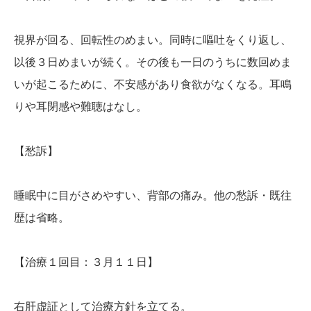
かんわブログ
視界が回る、回転性のめまい。同時に嘔吐をくり返し、
以後３日めまいが続く。その後も一日のうちに数回めま
お問い合わせ
いが起こるために、不安感があり食欲がなくなる。耳鳴
りや耳閉感や難聴はなし。
【愁訴】
睡眠中に目がさめやすい、背部の痛み。他の愁訴・既往
歴は省略。
【治療１回目：３月１１日】
右肝虚証として治療方針を立てる。