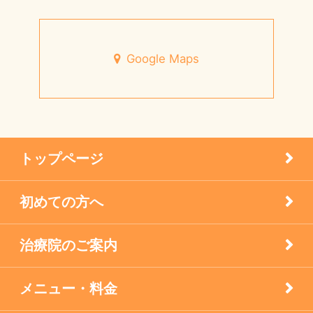
円形脱毛症
未来の健康を支える
宝塚市のお店
Google Maps
7月営業日のお知らせ
小児はり
宝塚市 メニエール病 20代 女性
患者様の声
メニエル病・突発性難聴のケア
トップページ
未分類
初めての方へ
疾患
治療院のご案内
眼科の鍼灸
膝痛治療
メニュー・料金