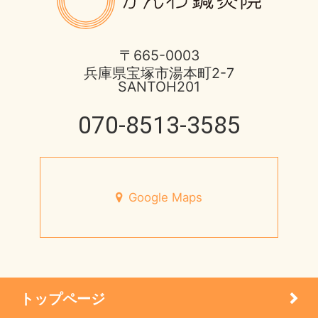
ほっとひと息
2016年
酷暑に負けない体つくり
不妊症の治療
2015年
宝塚市 不安神経症 50代 男性
〒665-0003
兵庫県宝塚市湯本町2-7
伊丹市のお店
2014年
SANTOH201
脳と腸の関わり
健康情報
070-8513-3585
2013年
心身不二
円形脱毛症
未来の健康を支える
宝塚市のお店
Google Maps
7月営業日のお知らせ
小児はり
宝塚市 メニエール病 20代 女性
患者様の声
メニエル病・突発性難聴のケア
トップページ
未分類