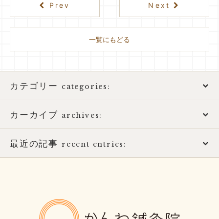
Prev
Next
一覧にもどる
カテゴリー
categories:
カーカイブ
アトピー性皮膚炎
archives:
おススメ書籍
最近の記事
2026年
recent entries:
お知らせ
2025年
土用の健康的な過ごし方
ばね指の治療
2017年
8月営業日のお知らせ
かんわ鍼