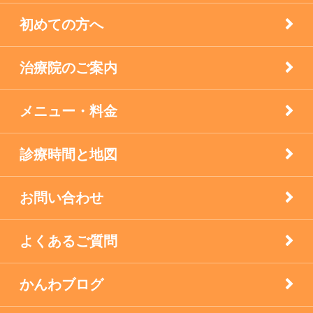
初めての方へ
疾患
治療院のご案内
眼科の鍼灸
膝痛治療
メニュー・料金
自律神経失調症
診療時間と地図
西宮市のお店
お問い合わせ
逆子の鍼灸
よくあるご質問
顔面神経マヒ
かんわブログ
食生活で養う免疫力