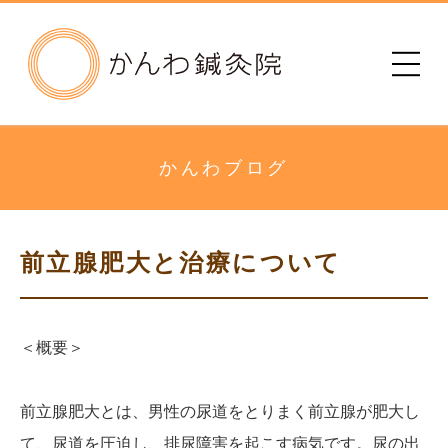
かんわ鍼灸院
初めての方へ
治療院のご案内
かんわブログ
メニュー・料金
前立腺肥大と治療について
診療時間
患者さまの声
＜概要＞
アクセス
前立腺肥大とは、男性の尿道をとりまく前立腺が肥大し
て、尿道を圧迫し、排尿障害を起こす病気です。尿の出