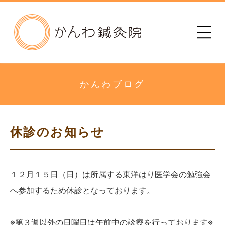
かんわ鍼灸院
初めての方へ
治療院のご案内
かんわブログ
メニュー・料金
休診のお知らせ
診療時間
患者さまの声
１２月１５日（日）は所属する東洋はり医学会の勉強会
へ参加するため休診となっております。
アクセス
※第３週以外の日曜日は午前中の診療を行っております※