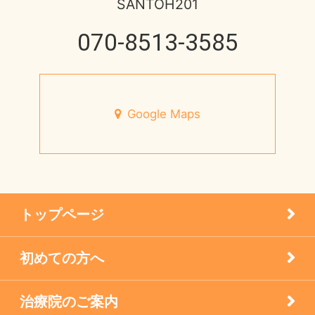
SANTOH201
脳と腸の関わり
健康情報
070-8513-3585
2013年
心身不二
円形脱毛症
未来の健康を支える
宝塚市のお店
Google Maps
7月営業日のお知らせ
小児はり
宝塚市 メニエール病 20代 女性
患者様の声
メニエル病・突発性難聴のケア
トップページ
未分類
初めての方へ
疾患
治療院のご案内
眼科の鍼灸