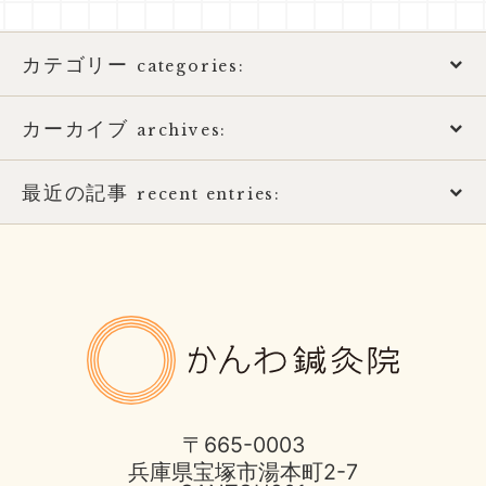
カテゴリー
categories:
カーカイブ
アトピー性皮膚炎
archives:
おススメ書籍
最近の記事
2026年
recent entries:
お知らせ
2025年
土用の健康的な過ごし方
ばね指の治療
2017年
8月営業日のお知らせ
かんわ鍼
ほっとひと息
2016年
酷暑に負けない体つくり
不妊症の治療
2015年
宝塚市 不安神経症 50代 男性
〒665-0003
兵庫県宝塚市湯本町2-7
伊丹市のお店
2014年