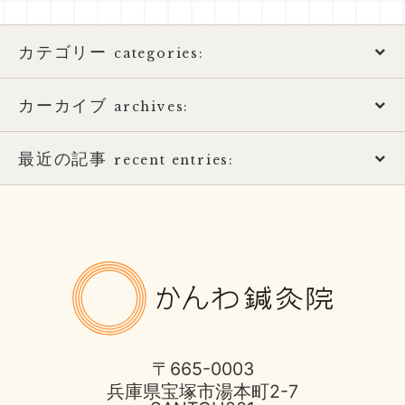
カテゴリー
categories:
カーカイブ
アトピー性皮膚炎
archives:
おススメ書籍
最近の記事
2026年
recent entries:
お知らせ
2025年
土用の健康的な過ごし方
ばね指の治療
2017年
8月営業日のお知らせ
かんわ鍼
ほっとひと息
2016年
酷暑に負けない体つくり
不妊症の治療
2015年
宝塚市 不安神経症 50代 男性
〒665-0003
兵庫県宝塚市湯本町2-7
伊丹市のお店
2014年