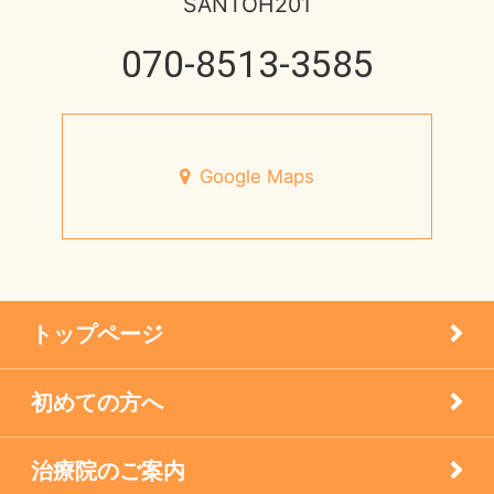
SANTOH201
脳と腸の関わり
健康情報
070-8513-3585
2013年
心身不二
円形脱毛症
未来の健康を支える
宝塚市のお店
Google Maps
7月営業日のお知らせ
小児はり
宝塚市 メニエール病 20代 女性
患者様の声
メニエル病・突発性難聴のケア
トップページ
未分類
初めての方へ
疾患
治療院のご案内
眼科の鍼灸