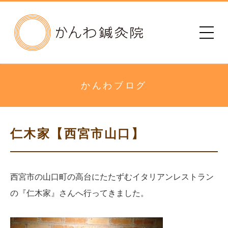
かんわ鍼灸院
初めての方へ
治療院のご案内
かんわブログ
メニュー・料金
仁木家【西宮市山口】
診療時間
患者さまの声
西宮市の山口町の高台にたたずむイタリアンレストラン
の『仁木家』さんへ行ってきました。
アクセス