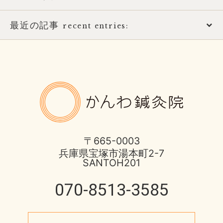
おススメ書籍
最近の記事
2026年
recent entries:
お知らせ
2025年
土用の健康的な過ごし方
ばね指の治療
2017年
8月営業日のお知らせ
かんわ鍼
ほっとひと息
2016年
酷暑に負けない体つくり
不妊症の治療
2015年
宝塚市 不安神経症 50代 男性
〒665-0003
兵庫県宝塚市湯本町2-7
伊丹市のお店
2014年
SANTOH201
脳と腸の関わり
健康情報
070-8513-3585
2013年
心身不二
円形脱毛症
未来の健康を支える