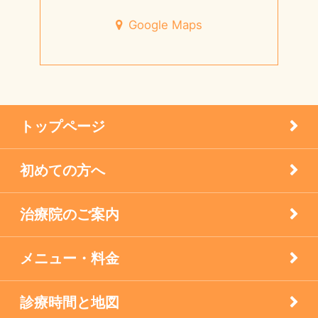
宝塚市のお店
Google Maps
7月営業日のお知らせ
小児はり
宝塚市 メニエール病 20代 女性
患者様の声
メニエル病・突発性難聴のケア
トップページ
未分類
初めての方へ
疾患
治療院のご案内
眼科の鍼灸
膝痛治療
メニュー・料金
自律神経失調症
診療時間と地図