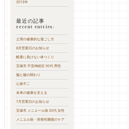
2013年
最近の記事
recent entries:
土用の健康的な過ごし方
8月営業日のお知らせ
酷暑に負けない体つくり
宝塚市 不安神経症 50代 男性
脳と腸の関わり
心身不二
未来の健康を支える
7月営業日のお知らせ
宝塚市 メニエール病 20代 女性
メニエル病・突発性難聴のケア