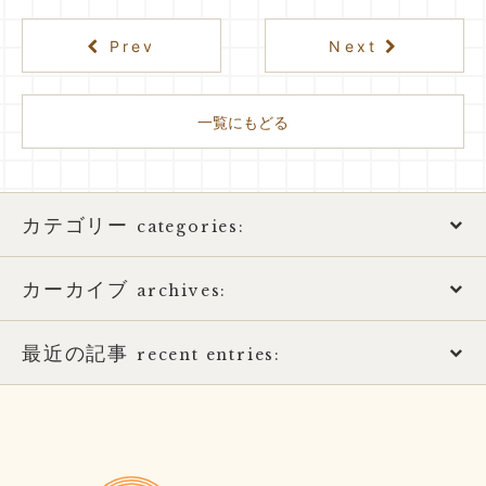
Prev
Next
一覧にもどる
カテゴリー
categories:
カーカイブ
アトピー性皮膚炎
archives:
おススメ書籍
最近の記事
2026年
recent entries:
お知らせ
2025年
夏季休暇のお知らせ
ばね指の治療
2017年
土用の健康的な過ごし方
かんわ鍼