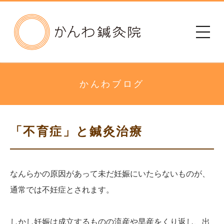
かんわ鍼灸院
初めての方へ
治療院のご案内
かんわブログ
メニュー・料金
「不育症」と鍼灸治療
診療時間
患者さまの声
なんらかの原因があって未だ妊娠にいたらないものが、
通常では不妊症とされます。
アクセス
しかし妊娠は成立するものの流産や早産をくり返し、出