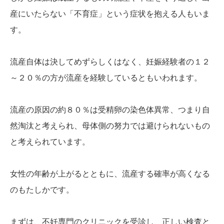
産にいたらない「不育症」という症状を抱える人もいま
かんわブログ
す。
お問い合わせ
流産自体は決してめずらしくはなく、妊娠経験者の１２
～２０％の方が流産を経験しているともいわれます。
流産の原因の約８０％は受精卵の染色体異常、つまり自
然淘汰と考えられ、母体側の努力では避けられないもの
と考えられています。
女性の年齢が上がるとともに、流産する確率が高くなる
のもたしかです。
まずは、不妊専門のクリニックを受診し、正しい検査と