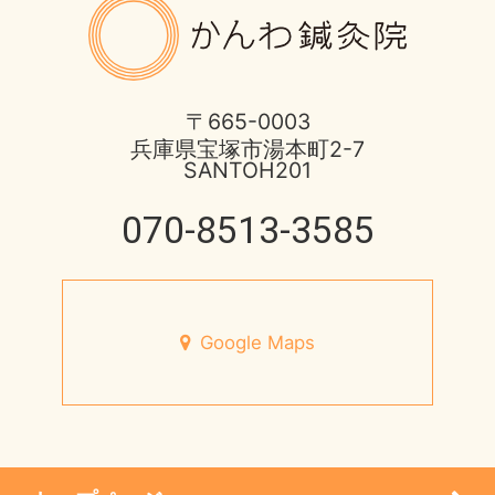
ほっとひと息
2016年
8月営業日のお知らせ
不妊症の治療
2015年
酷暑に負けない体つくり
〒665-0003
兵庫県宝塚市湯本町2-7
伊丹市のお店
2014年
SANTOH201
宝塚市 不安神経症 50代 男性
健康情報
070-8513-3585
2013年
脳と腸の関わり
円形脱毛症
心身不二
宝塚市のお店
Google Maps
未来の健康を支える
小児はり
7月営業日のお知らせ
患者様の声
宝塚市 メニエール病 20代 女性