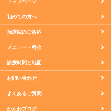
トップページ
未分類
初めての方へ
疾患
治療院のご案内
眼科の鍼灸
膝痛治療
メニュー・料金
自律神経失調症
診療時間と地図
西宮市のお店
お問い合わせ
逆子の鍼灸
よくあるご質問
顔面神経マヒ
かんわブログ